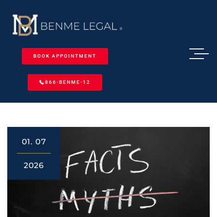
BOOK APPOINTMENT
866-BENME-12
01.
07
2026