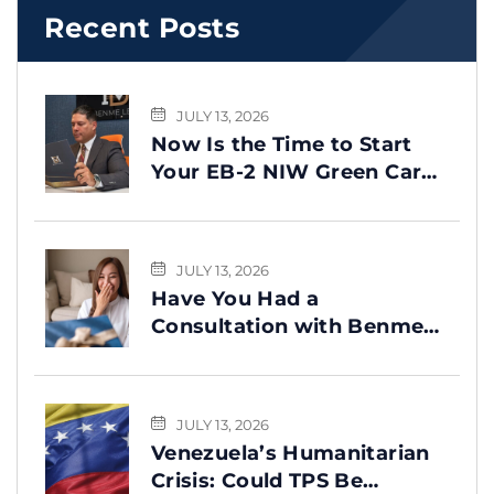
Recent Posts
JULY 13, 2026
Now Is the Time to Start
Your EB-2 NIW Green Card
Process
JULY 13, 2026
Have You Had a
Consultation with Benme
Legal? This Message Is for
You
JULY 13, 2026
Venezuela’s Humanitarian
Crisis: Could TPS Be