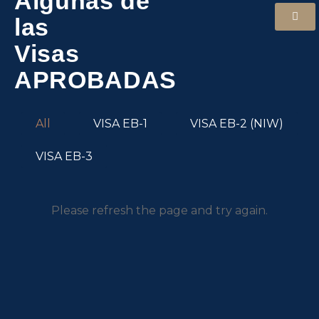
Algunas de
las
Visas
APROBADAS
All
VISA EB-1
VISA EB-2 (NIW)
VISA EB-3
Please refresh the page and try again.