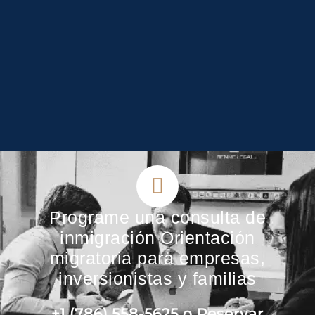
Programe una consulta de
inmigración Orientación
migratoria para empresas,
inversionistas y familias
+1 (786) 558-5625 o Reservar